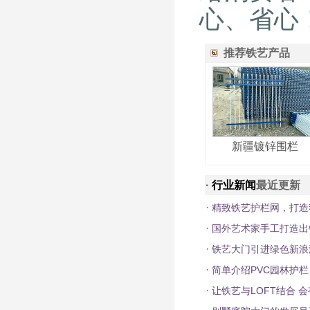
心、省心
推荐铁艺产品
新疆镀锌围栏
·
行业新闻
最近更新
·
精致铁艺护栏网，打造
·
国外艺术家手工打造出
·
铁艺大门引进绿色新浪
·
简单介绍PVC园林护
·
让铁艺与LOFT结合 