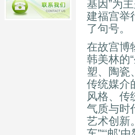
基因”为
建福宫举
了句号。
在故宫博
韩美林的
塑、陶瓷
传统媒介
风格、传
气质与时
艺术创新。
车”“‘邮