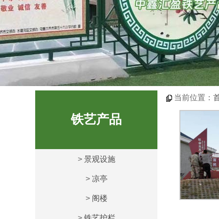
当前位置：
铁艺产品
>
景观设施
>
凉亭
>
阁楼
>
铁艺护栏