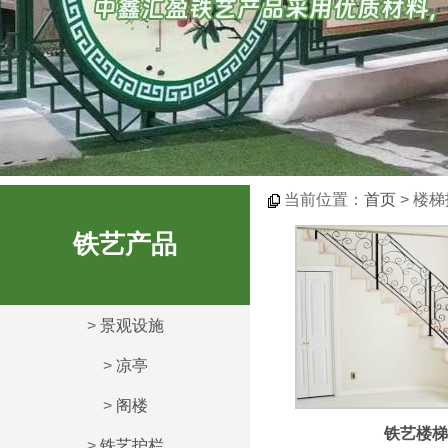
当前位置：
首页
> 楼
铁艺产品
>
景观设施
>
凉亭
>
阁楼
铁艺楼梯
>
铁艺护栏