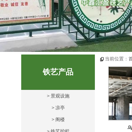
当前位置：
铁艺产品
>
景观设施
>
凉亭
>
阁楼
乌
>
铁艺护栏