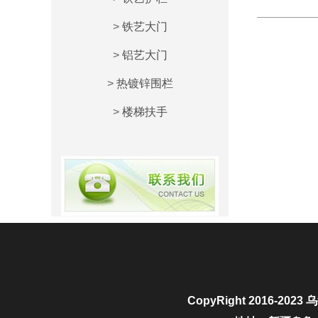
>
铁艺大门
>
铝艺大门
>
热镀锌围栏
>
楼梯扶手
CopyRight 2016-2023
乌