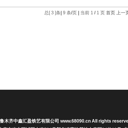
总[
3
]条
|
9
条
/
页
|
当前
1
/
1
页
首页
上一
鲁木齐中鑫汇盈铁艺有限公司
www.68090.cn All rights reserv