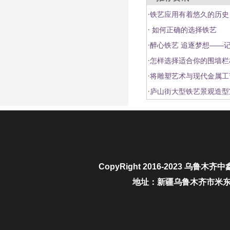
·
铁艺应用有着悠久的历史
·
如何正确的选择铁艺
·
醉心铁艺 追逐梦想——
·
怎样选择适合你的围墙栏
·
将雕塑艺术与现代金属工
·
庐山街大型铁艺景观造型
CopyRight 2016-2023
乌鲁木齐中
地址：新疆乌鲁木齐市米东区城