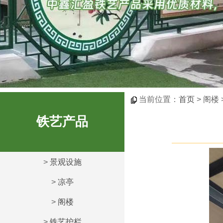
当前位置：
首页
> 阁楼
铁艺产品
>
景观设施
>
凉亭
>
阁楼
>
铁艺护栏