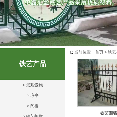
当前位置：
首页
> 铁
铁艺产品
>
景观设施
>
凉亭
>
阁楼
铁艺围墙
>
铁艺护栏