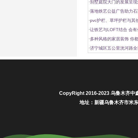
·
别墅庭院大门的发展呈现
·
落地铁艺公益广告助力石
·
pvc护栏、草坪护栏与其
·
让铁艺与LOFT结合 会
·
多种风格的家居装饰 你
·
济宁城区五公里洸河路全
CopyRight 2016-2023
乌鲁木齐中
地址：新疆乌鲁木齐市米东区城