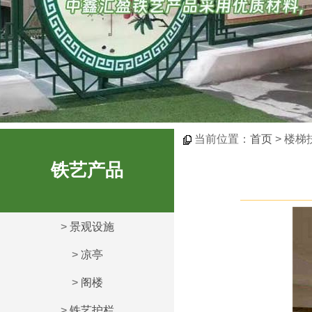
当前位置：
首页
> 楼梯
铁艺产品
>
景观设施
>
凉亭
>
阁楼
>
铁艺护栏