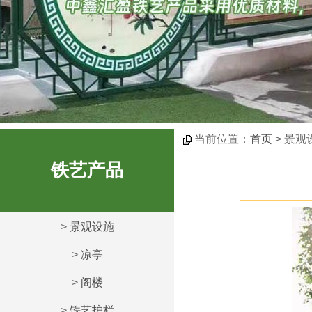
当前位置：
首页
> 景观
铁艺产品
>
景观设施
>
凉亭
>
阁楼
>
铁艺护栏