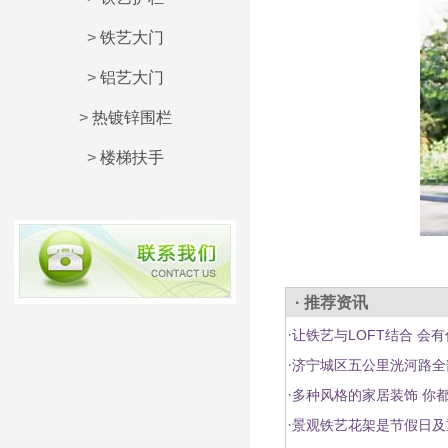
>
铁艺大门
>
铝艺大门
>
热镀锌围栏
>
楼梯扶手
· 推荐资讯
·
让铁艺与LOFT结合 会
·
济宁城区五公里洸河路全
·
多种风格的家居装饰 你
·
景观铁艺花架是节假日及