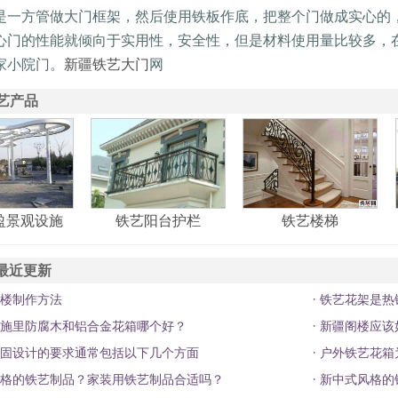
是一方管做大门框架，然后使用铁板作底，把整个门做成实心的
心门的性能就倾向于实用性，安全性，但是材料使用量比较多，
家小院门。
新疆铁艺大门
网
艺产品
盈景观设施
铁艺阳台护栏
铁艺楼梯
最近更新
·
楼制作方法
铁艺花架是热
·
施里防腐木和铝合金花箱哪个好？
新疆阁楼应该
·
固设计的要求通常包括以下几个方面
户外铁艺花箱
·
格的铁艺制品？家装用铁艺制品合适吗？
新中式风格的