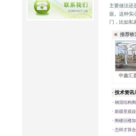
主要做法还
嵌。这种实
门，比如私
推荐铁
中鑫汇
·
技术资讯
·
钢混结构阁
·
新疆景观设
·
阁楼旧楼加
·
怎样才算合