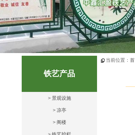
当前位置：
首
铁艺产品
>
景观设施
>
凉亭
>
阁楼
>
铁艺护栏