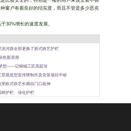
也是比较安全的，特别是一楼的用户来说安装不锈
这种窗户有着良好的结实度，而且不管是多少恶劣
于30%增长的速度发展。
里洸河路全部更换了新式铁艺护栏
绿色新浪潮
逐梦想——记铜城工匠高廷珍
艺景观造型宣传牌制作及安装项目中标
院里欧式铁艺长廊自门口延伸
园林护栏、绿化护栏