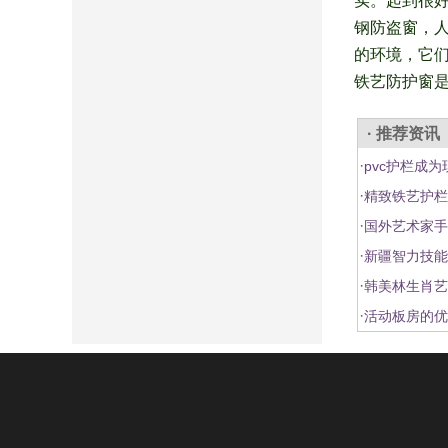
实。起到很
钢防盗窗，
的环境，它
铁艺防护窗是
· 推荐资讯
·
pvc护栏成
·
精致铁艺护栏
·
国外艺术家手
·
新疆智力技能
·
韩美林生肖艺
·
活动板房的优