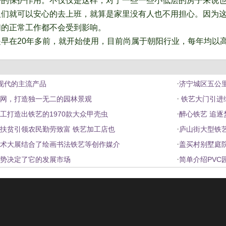
好的保护作用。不仅仅是这样，对于一些一些小低层的房子来说
人们就可以安心的去上班，就算是家里没有人也不用担心。因为
们的正常工作都不会受到影响。
早在20年多前，就开始使用，目前尚属于朝阳行业，每年均以高
·
为现代的主流产品
济宁城区五公
·
网，打造独一无二的园林景观
铁艺大门引进
·
工打造出铁艺的1970款大众甲壳虫
醉心铁艺 追
·
扶贫引领农民勤劳致富 铁艺加工店也
庐山街大型铁
·
术大展结合了绘画书法铁艺等创作媒介
盖买村别墅庭
·
势决定了它的发展市场
简单介绍PVC