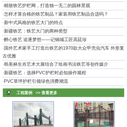
·
精致铁艺护栏网，打造独一无二的园林景观
·
怎样才算合格的铁艺制品？家装用铁艺制品合适吗？
·
新中式风格的铁艺大门的特点
·
新疆铁艺：铁艺大门的两种类型
·
醉心铁艺 追逐梦想——记铜城工匠高廷珍
·
国外艺术家手工打造出铁艺的1970款大众甲壳虫汽车 外形复
古优雅
·
韩美林生肖艺术大展结合了绘画书法铁艺等创作媒介
·
新疆铁艺：选择PVC护栏时必知操作规程
·
PVC草坪护栏引领绿色消费潮流
工程案例
>> 查看更多